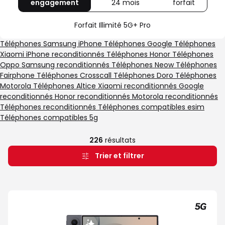
engagement
avec
24 mois
avec
forfait
avec
Illimité
Monde
Sans
5G+
5G+
forfait
Forfait Illimité 5G+ Pro
Pro
Pro
Téléphones Samsung
iPhone
Téléphones Google
Téléphones
Xiaomi
iPhone reconditionnés
Téléphones Honor
Téléphones
Oppo
Samsung reconditionnés
Téléphones Neow
Téléphones
Fairphone
Téléphones Crosscall
Téléphones Doro
Téléphones
Motorola
Téléphones Altice
Xiaomi reconditionnés
Google
reconditionnés
Honor reconditionnés
Motorola reconditionnés
Téléphones reconditionnés
Téléphones compatibles esim
Téléphones compatibles 5g
226
résultats
Trier et filtrer