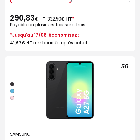
290,83
au
€ HT
332,50€ HT
*
lieu
Payable en plusieurs fois sans frais
de
*Jusqu'au 17/08, économisez :
41,67€ HT
remboursés après achat
Noir
Bleu
Rose
SAMSUNG