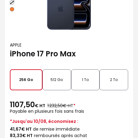
Argent
Orange
cosmique
APPLE
iPhone 17 Pro Max
256 Go
512 Go
1 To
2 To
1107,50
au
€ HT
1 232,50€ HT
*
lieu
Payable en plusieurs fois sans frais
de
*Jusqu'au 10/08, économisez :
41,67€ HT
de remise immédiate
83,33€ HT
remboursés après achat