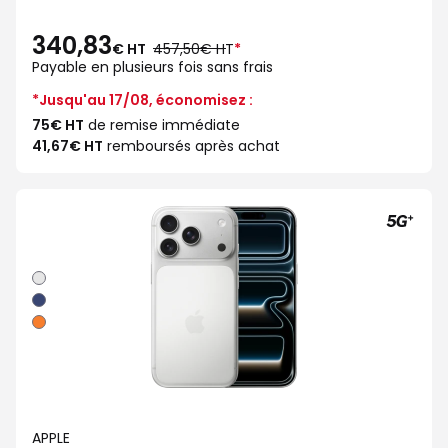
340,83
au
€ HT
457,50€ HT
*
lieu
Payable en plusieurs fois sans frais
de
*Jusqu'au 17/08, économisez :
75€ HT
de remise immédiate
41,67€ HT
remboursés après achat
Argent
Bleu
intense
Orange
cosmique
APPLE