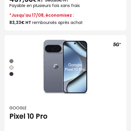
€ HT
540,83€ HT
*
lieu
Payable en plusieurs fois sans frais
de
*Jusqu'au 17/08, économisez :
83,33€ HT
remboursés après achat
Gris
Porcelaine
Noir
GOOGLE
Pixel 10 Pro