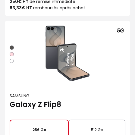
250€ HT
de remise immédiate
83,33€ HT
remboursés après achat
Graphite
Rose
Blanc
SAMSUNG
Galaxy Z Flip8
256 Go
512 Go