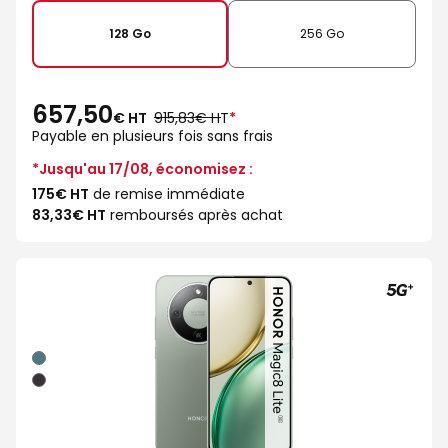
128 Go
256 Go
657,50
au
€ HT
915,83€ HT
*
lieu
Payable en plusieurs fois sans frais
de
*Jusqu'au 17/08, économisez :
175€ HT
de remise immédiate
83,33€ HT
remboursés après achat
Vert
Noir