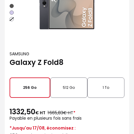
Graphite
Violet
Blanc
SAMSUNG
Galaxy Z Fold8
256 Go
512 Go
1 To
1332,50
au
€ HT
1 665,83€ HT
*
lieu
Payable en plusieurs fois sans frais
de
*Jusqu'au 17/08, économisez :