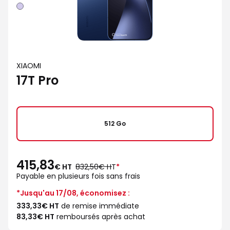
Violet
XIAOMI
17T Pro
512 Go
415,83
au
€ HT
832,50€ HT
*
lieu
Payable en plusieurs fois sans frais
de
*Jusqu'au 17/08, économisez :
333,33€ HT
de remise immédiate
83,33€ HT
remboursés après achat