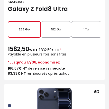
SAMSUNG
Galaxy Z Fold8 Ultra
256 Go
512 Go
1 To
1582,50
au
€ HT
1 832,50€ HT
*
lieu
Payable en plusieurs fois sans frais
de
*Jusqu'au 17/08, économisez :
166,67€ HT
de remise immédiate
83,33€ HT
remboursés après achat
Bleu
intense