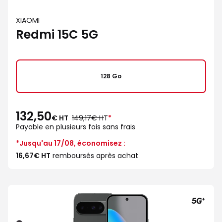
XIAOMI
Redmi 15C 5G
128 Go
132,50
au
€ HT
149,17€ HT
*
lieu
Payable en plusieurs fois sans frais
de
*Jusqu'au 17/08, économisez :
16,67€ HT
remboursés après achat