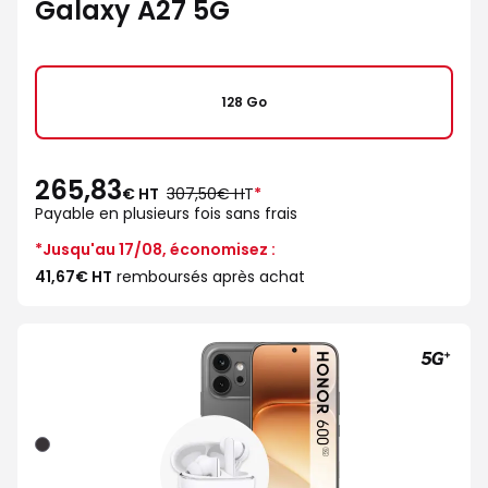
Galaxy A27 5G
128 Go
265,83
au
€ HT
307,50€ HT
*
lieu
Payable en plusieurs fois sans frais
de
*Jusqu'au 17/08, économisez :
41,67€ HT
remboursés après achat
Noir