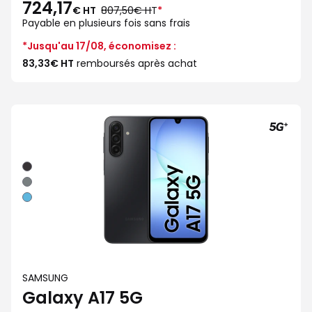
724,17
au
€ HT
807,50€ HT
*
lieu
Payable en plusieurs fois sans frais
de
*Jusqu'au 17/08, économisez :
83,33€ HT
remboursés après achat
Noir
Gris
Bleu
SAMSUNG
Galaxy A17 5G