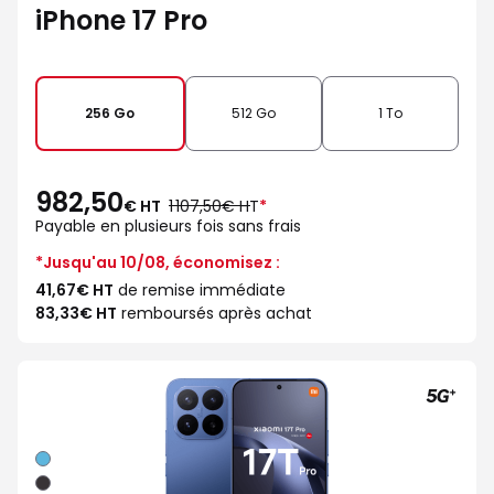
iPhone 17 Pro
256 Go
512 Go
1 To
982,50
au
€ HT
1 107,50€ HT
*
lieu
Payable en plusieurs fois sans frais
de
*Jusqu'au 10/08, économisez :
41,67€ HT
de remise immédiate
83,33€ HT
remboursés après achat
Bleu
Noir