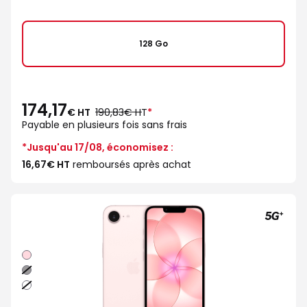
128 Go
174,17
au
€ HT
190,83€ HT
*
lieu
Payable en plusieurs fois sans frais
de
*Jusqu'au 17/08, économisez :
16,67€ HT
remboursés après achat
Rose
Noir
Blanc