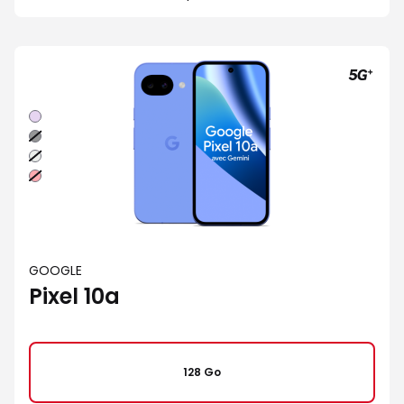
Lavande
Noir
volcanique
Brume
Rouge
framboise
GOOGLE
Pixel 10a
128 Go