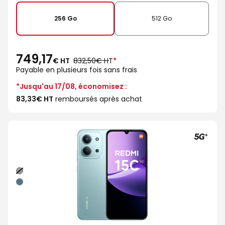
256 Go
512 Go
749,17
au
€ HT
832,50€ HT
*
lieu
Payable en plusieurs fois sans frais
de
*Jusqu'au 17/08, économisez :
83,33€ HT
remboursés après achat
Noir
Vert