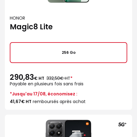
HONOR
Magic8 Lite
256 Go
290,83
au
€ HT
332,50€ HT
*
lieu
Payable en plusieurs fois sans frais
de
*Jusqu'au 17/08, économisez :
41,67€ HT
remboursés après achat