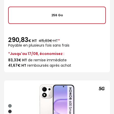
256 Go
290,83
au
€ HT
415,83€ HT
*
lieu
Payable en plusieurs fois sans frais
de
*Jusqu'au 17/08, économisez :
83,33€ HT
de remise immédiate
41,67€ HT
remboursés après achat
Gris
Noir