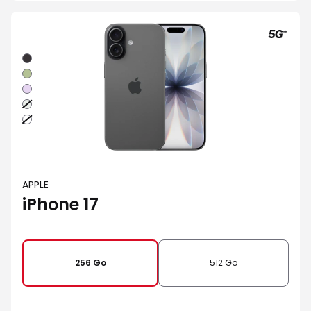
Noir
Sauge
Lavande
Brume
Blanc
APPLE
iPhone 17
256 Go
512 Go