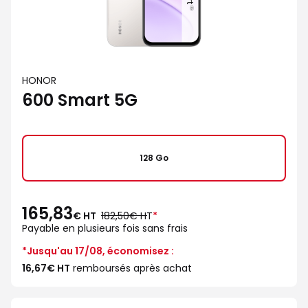
HONOR
600 Smart 5G
128 Go
165,83
au
€ HT
182,50€ HT
*
lieu
Payable en plusieurs fois sans frais
de
*Jusqu'au 17/08, économisez :
16,67€ HT
remboursés après achat