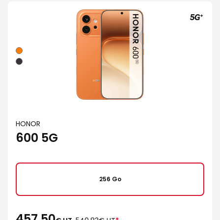
Orange
Noir
HONOR
600 5G
256 Go
457,50
au