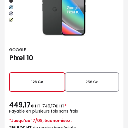
Noir
Bleu
Iris
Lime
GOOGLE
Pixel 10
128 Go
256 Go
449,17
au
€ HT
749,17€ HT
*
lieu
Payable en plusieurs fois sans frais
de
*Jusqu'au 17/08, économisez :
216,67€ HT
de remise immédiate