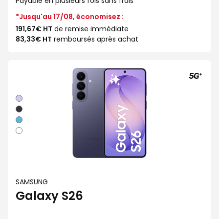
Payable en plusieurs fois sans frais
de
*Jusqu'au 17/08, économisez :
191,67€ HT
de remise immédiate
83,33€ HT
remboursés après achat
Violet
Noir
Bleu
Blanc
SAMSUNG
Galaxy S26