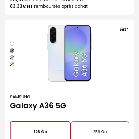
83,33€ HT
remboursés après achat
Blanc
Noir
Lavande
Lime
SAMSUNG
Galaxy A36 5G
128 Go
256 Go