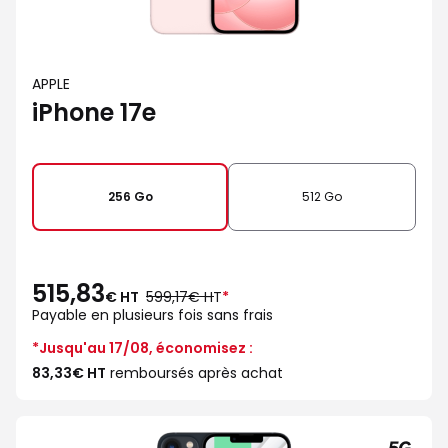
APPLE
iPhone 17e
256 Go
512 Go
515,83
au
€ HT
599,17€ HT
*
lieu
Payable en plusieurs fois sans frais
de
*Jusqu'au 17/08, économisez :
83,33€ HT
remboursés après achat