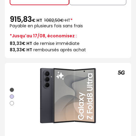
915,83
au
€ HT
1 082,50€ HT
*
lieu
Payable en plusieurs fois sans frais
de
*Jusqu'au 17/08, économisez :
83,33€ HT
de remise immédiate
83,33€ HT
remboursés après achat
Graphite
Violet
Blanc