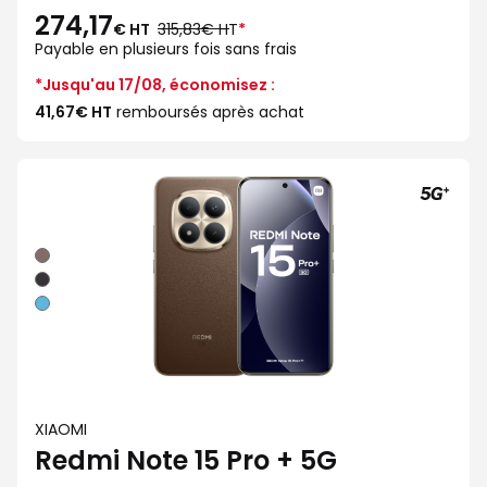
274,17
au
€ HT
315,83€ HT
*
lieu
Payable en plusieurs fois sans frais
de
*Jusqu'au 17/08, économisez :
41,67€ HT
remboursés après achat
Moka
Noir
Bleu
XIAOMI
Redmi Note 15 Pro + 5G