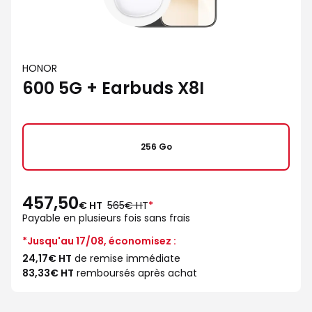
HONOR
600 5G + Earbuds X8I
256 Go
457,50
au
€ HT
565€ HT
*
lieu
Payable en plusieurs fois sans frais
de
*Jusqu'au 17/08, économisez :
24,17€ HT
de remise immédiate
83,33€ HT
remboursés après achat